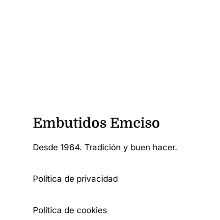
original
actual
era:
es:
6,50€.
6,30€.
Embutidos Emciso
Desde 1964. Tradición y buen hacer.
Política de privacidad
Política de cookies