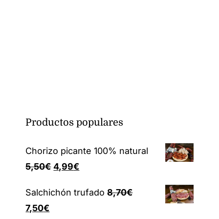
original
actual
origina
a
era:
es:
era:
e
5,50€.
4,99€.
6,50€.
5
Productos populares
Chorizo picante 100% natural
El
El
5,50
€
4,99
€
precio
precio
Salchichón trufado
8,70
€
original
actual
El
El
7,50
€
era:
es: