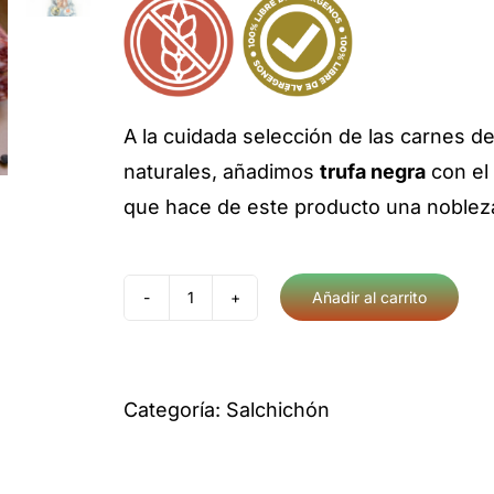
era:
es:
8,70€.
7,50€.
A la cuidada selección de las carnes d
naturales, añadimos
trufa negra
con el 
que hace de este producto una noblez
Añadir al carrito
Salchichón
trufado
cantidad
Categoría:
Salchichón