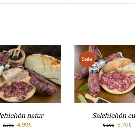
Sale
lchichón natur
Salchichón cu
El
El
El
E
4,99
€
5,70
€
5,50
€
6,50
€
precio
precio
precio
p