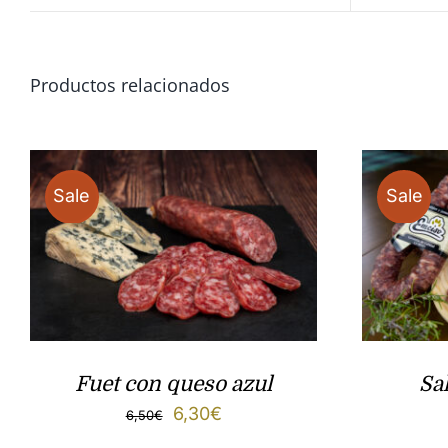
Productos relacionados
Sale
Sale
Fuet con queso azul
Sa
El
El
6,30
€
6,50
€
precio
precio