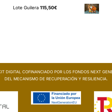
precio
precio
5,50€.
4,99€.
Lote Guilera
115,50
€
original
actual
era:
es:
8,70€.
7,50€.
IT DIGITAL COFINANCIADO POR LOS FONDOS NEXT GENE
DEL MECANISMO DE RECUPERACIÓN Y RESILIENCIA.