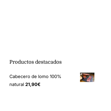
l
ctual
s:
,70€.
Productos destacados
Cabecero de lomo 100%
natural
21,90
€