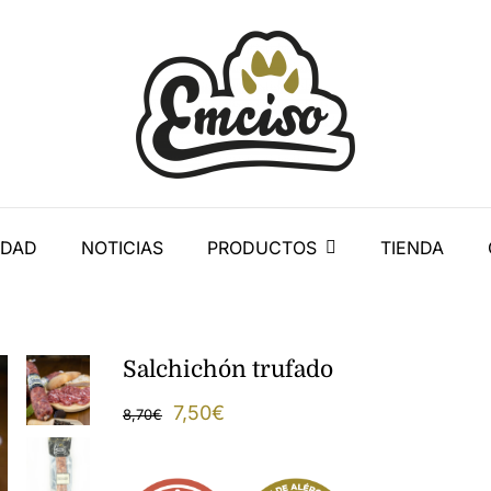
IDAD
NOTICIAS
PRODUCTOS
TIENDA
Salchichón trufado
El
El
7,50
€
8,70
€
precio
precio
original
actual