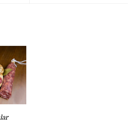
lar
l
recio