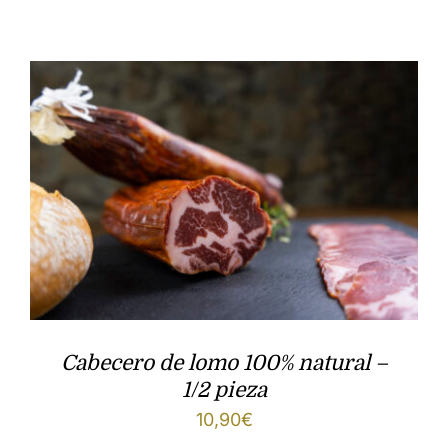
TIENDA
Chorizo
CONTACTO
Salchichón
ESPAÑOL
Embutido salvaje
Jamón
English
Lomo
Cabecero de lomo 100% natural –
Panceta
1/2 pieza
10,90
€
Conservas