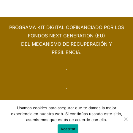
original
actual
era:
es:
5,30€.
4,85€.
PROGRAMA KIT DIGITAL COFINANCIADO POR LOS
FONDOS NEXT GENERATION (EU)
DEL MECANISMO DE RECUPERACIÓN Y
RESILIENCIA.
Usamos cookies para asegurar que te damos la mejor
AVISO LEGAL
|
POLÍTICA DE PRIVACIDAD
|
POLÍTICA DE COOKIES
experiencia en nuestra web. Si continúas usando este sitio,
asumiremos que estás de acuerdo con ello.
© Copyright 2026 | Todos los derechos reservados | Embutidos
Aceptar
Emciso