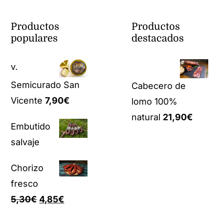
Productos
Productos
populares
destacados
v.
Semicurado San
Cabecero de
Vicente
7,90
€
lomo 100%
natural
21,90
€
Embutido
salvaje
Chorizo
fresco
El
El
5,30
€
4,85
€
precio
precio