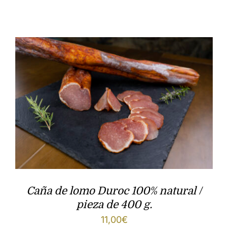
Embutido oreado
Queso
Patés
Lotes
Caña de lomo Duroc 100% natural /
pieza de 400 g.
11,00
€