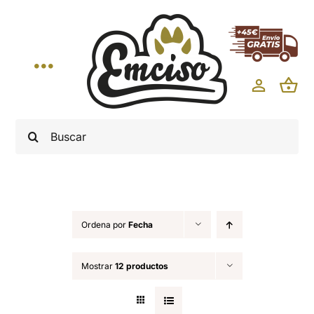
Saltar
al
contenido
Toggle
Navigation
INICIO
Buscar:
EMPRESA
CALIDAD
Ordena por
Fecha
NOTICIAS
Mostrar
12 productos
PRODUCTOS